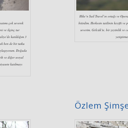
Hike‘n Sail Travel’ın ortağı ve Ope
yatımı çok severek
bitirdim. Herkesin tatilinin keyifli v
i ve ilginç tur
severim. Gölcük’te, bir zeytinlik ve 
aliye’de katıldığım 3
yetiştirm
ek ben de bir tutku
 paylaşıyorum. Doğada
ih ve diğer sosyal
siyasete katılmayı
Özlem Şimşe