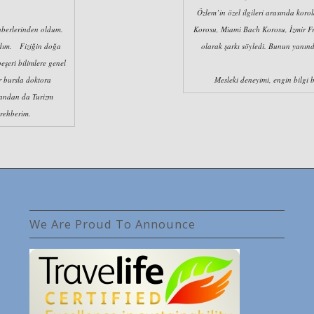
Özlem’in özel ilgileri arasında koro
hberlerinden oldum.
Korosu, Miami Bach Korosu, İzmir Fr
ldım. Fiziğin doğa
olarak şarkı söyledi. Bunun yanın
eşeri bilimlere genel
r bursla doktora
Mesleki deneyimi, engin bilgi bi
yandan da Turizm
 rehberim.
We Are Proud To Announce