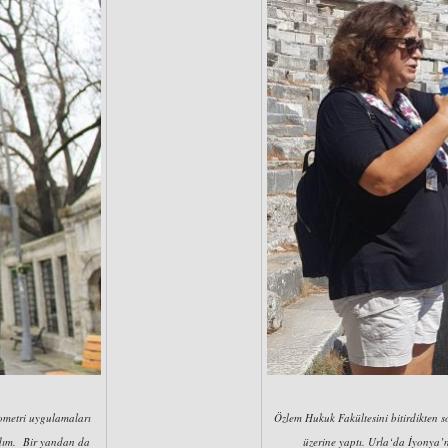
ometri uygulamaları
Özlem Hukuk Fakültesini bitirdikten so
ldım. Bir yandan da
üzerine yaptı. Urla‘da İyonya’n