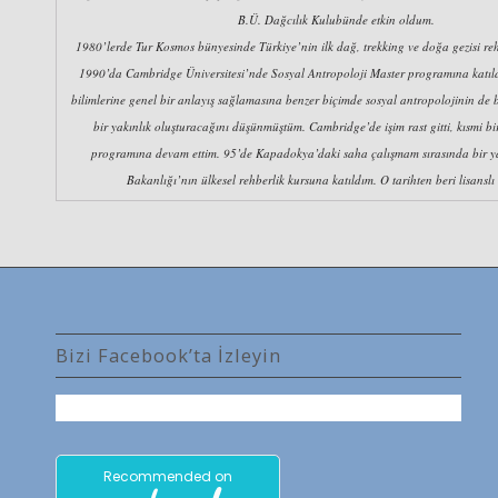
B.Ü. Dağcılık Kulubünde etkin oldum.
1980’lerde Tur Kosmos bünyesinde Türkiye’nin ilk dağ, trekking ve doğa gezisi re
1990’da Cambridge Üniversitesi’nde Sosyal Antropoloji Master programına katı
bilimlerine genel bir anlayış sağlamasına benzer biçimde sosyal antropolojinin de b
bir yakınlık oluşturacağını düşünmüştüm. Cambridge’de işim rast gitti, kısmi bi
programına devam ettim. 95’de Kapadokya’daki saha çalışmam sırasında bir 
Bakanlığı’nın ülkesel rehberlik kursuna katıldım. O tarihten beri lisanslı
Bizi Facebook’ta İzleyin