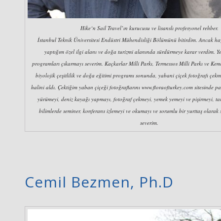
Hike‘n Sail Travel’ın kurucusu ve lisanslı profesyonel rehber.
İstanbul Teknik Üniversitesi Endüstri Mühendisliği Bölümünü bitirdim. Ancak ha
yaptığım özel ilgi alanı ve doğa turizmi alanında sürdürmeye karar verdim. Yen
programları çıkarmayı severim. Kaçkarlar Milli Parkı, Termessos Milli Parkı ve Kem
biyolojik çeşitlilik ve doğa eğitimi programı sonunda, yabani çiçek fotoğrafı çekm
halini aldı. Çektiğim yaban çiçeği fotoğraflarını www.floraofturkey.com sitesinde
yürümeyi, deniz kayağı yapmayı, fotoğraf çekmeyi, yemek yemeyi ve pişirmeyi, tar
bilimlerde seminer, konferans izlemeyi ve okumayı ve sorumlu bir yurttaş olarak 
severim.
Cemil Bezmen, Ph.D