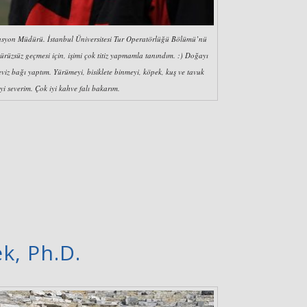
rasyon Müdürü. İstanbul Üniversitesi Tur Operatörlüğü Bölümü’nü
e pürüzsüz geçmesi için, işimi çok titiz yapmamla tanındım. :) Doğayı
ceviz bağı yaptım. Yürümeyi, bisiklete binmeyi, köpek, kuş ve tavuk
eyi severim. Çok iyi kahve falı bakarım.
k, Ph.D.