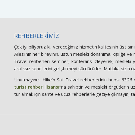
REHBERLERİMİZ
Çok iyi biliyoruz ki, vereceğimiz hizmetin kalitesinin üst sın
Ailesi’nin her bireyinin, üstün mesleki donanıma, kişiliğe v
Travel rehberleri seminer, konferans izleyerek, mesleki ya
aralıksız kendilerini geliştirmeyi sürdürürler. Mutlaka sizin ö
Unutmayınız, Hike’n Sail Travel rehberlerinin hepsi 6326 n
turist rehberi lisansı”
na sahiptir ve mesleki örgütlerin üzer
tur almak için sahte ve ucuz rehberlerle geziye çıkmayın, tat