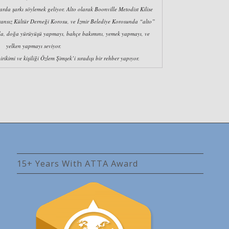
larda şarkı söylemek geliyor. Alto olarak Boonville Metodist Kilise
ansız Kültür Derneği Korosu, ve İzmir Belediye Korosunda “alto”
da, doğa yürüyüşü yapmayı, bahçe bakımını, yemek yapmayı, ve
yelken yapmayı seviyor.
rikimi ve kişiliği Özlem Şimşek’i sıradışı bir rehber yapıyor.
15+ Years With ATTA Award