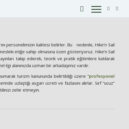
ırını personelimizin kalitesi belirler. Bu nedenle, Hike’n Sail
e mesleki etiğe sahip olmasına özen gösteriyoruz. Hike’n Sail
yınları takip ederek, teorik ve pratik eğitimlere katılarak
zel ilgi alanınızda uzman bir arkadaşımız vardır.
umaralı turizm kanununda belirtildiği üzere “
profesyonel
inde uzlaştığı asgari ücreti ve fazlasını alırlar. Sırf “ucuz”
ilinizi zehir etmeyin.